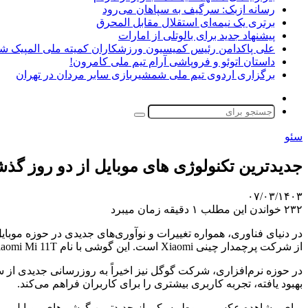
رسانه ازبک: سرگیف به سپاهان می‌رود
برتری یک نیمه‌ای استقلال مقابل المحرق
پیشنهاد جدید برای بالوتلی از امارات
علی پاکدامن رئیس کمیسیون ورزشکاران کمیته ملی المپیک ش
داستان اتوئو و فروپاشی آرام تیم ملی کامرون!
برگزاری اردوی تیم ملی شمشیربازی سابر مردان در تهران
تغییر
پوسته
جستجو
برای
سئو
جدیدترین تکنولوژی های موبایل از دو روز گذش
۰۷/۰۳/۱۴۰۳
۲۳۲
خواندن این مطلب ۱ دقیقه زمان میبرد
در دنیای فناوری، همواره تغییرات و نوآوری‌های جدیدی در حوزه موبا
از شرکت پرچمدار چینی Xiaomi است. این گوشی با نام Xiaomi Mi 11T با قابلیت‌های برتری همچون پردازنده قدرتمند Snapdragon 888 و دوربین عالی ۱۰۸ مگاپیکسلی معرفی شده است.
بهبود یافته، تجربه کاربری بیشتری را برای کاربران فراهم می‌کند.
برای مشاهده عکس مربوط به یکی از جدیدترین گوشی‌های موبایل، می‌توا