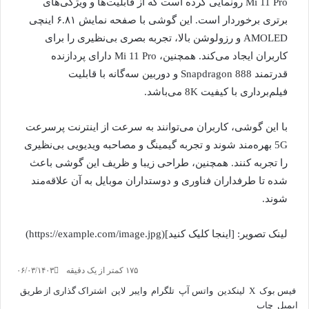
Mi 11 Pro رونمایی کرده است که از قابلیت‌ها و ویژگی‌های
برتری برخوردار است. این گوشی با صفحه نمایش ۶.۸۱ اینچی
AMOLED و رزولوشن بالا، تجربه بصری بی‌نظیری را برای
کاربران ایجاد می‌کند. همچنین، Mi 11 Pro دارای پردازنده
قدرتمند Snapdragon 888 و دوربین سه‌گانه با قابلیت
فیلم‌برداری با کیفیت 8K می‌باشد.
با این گوشی، کاربران می‌توانند به سرعت از اینترنت پرسرعت
5G بهره‌مند شوند و تجربه گیمینگ و مصاحبه ویدیویی بی‌نظیری
را تجربه کنند. همچنین، طراحی زیبا و ظریف این گوشی باعث
شده تا طرفداران فناوری و دوستداران موبایل به آن علاقه‌مند
شوند.
لینک تصویر: [اینجا کلیک کنید](https://example.com/image.jpg)
۱۷۵
کمتر از یک دقیقه
۰۶/۰۳/۱۴۰۳
فیس بوک
X
لینکدین
واتس آپ
تلگرام
وایبر
لاین
اشتراک گذاری از طریق
ایمیل
چاپ