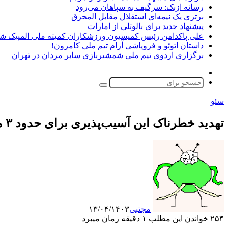
رسانه ازبک: سرگیف به سپاهان می‌رود
برتری یک نیمه‌ای استقلال مقابل المحرق
پیشنهاد جدید برای بالوتلی از امارات
علی پاکدامن رئیس کمیسیون ورزشکاران کمیته ملی المپیک ش
داستان اتوئو و فروپاشی آرام تیم ملی کامرون!
برگزاری اردوی تیم ملی شمشیربازی سابر مردان در تهران
تغییر
پوسته
جستجو
برای
سئو
تهدید خطرناک این آسیب‌پذیری برای حدود ۳ میلیون اپلیکیشن iOS در ایران ایجاد شد.
مجتبی
۱۳/۰۴/۱۴۰۳
۲۵۴
خواندن این مطلب ۱ دقیقه زمان میبرد