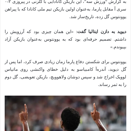
به گزارش “ورزش سه”، این بازیکن کانادایی با گلزنی در پیروزی ۲-۰
سری آ مقابل پارما، به‌عنوان اولین بازیکن تیم ملی کانادا که با پیراهن
یوونتوس گل زده، تاریخ‌ساز شد.
دیوید به دازن ایتالیا گفت
: «این همان چیزی بود که آرزویش را
داشتم. تصمیم حرفه‌ای بود که به یوونتوس به‌عنوان بازیکن آزاد
بپیوندم.»
یوونتوس برای شکستن دفاع پارما زمان زیادی صرف کرد، اما پس از
گل دیوید، آندره‌آ کامبیاسو به دلیل خطای واکنشی روی ماتیاس
لوویک اخراج شد و سپس دوشان ولاهوویچ، بازیکن تعویضی، گل دوم
را به ثمر رساند.