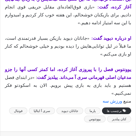
آغاز کرده، گفت:
«بازی فوق‌العاده‌ای مقابل حریفی قوی انجام
دادیم. برای بازیکنان خوشحالم، این هفته خوب کار کردیم و امیدوارم
با این سه امتیاز ادامه دهیم.»
او درباره دیوید گفت:
«جاناتان دیوید بازیکن بسیار قدرتمندی است،
ما قبلاً در لیل توانایی‌هایش را دیده بودیم و خیلی خوشحالم که کنار
او بازی می‌کنم.»
یوونتوس فصل را با پیروزی آغاز کرده، اما کمتر کسی آنها را جزو
مدعیان اصلی قهرمانی سری آ می‌داند. ییلدیز گفت
: «در ابتدای فصل
هستیم و باید بازی به بازی پیش برویم. الان به اسکودتو فکر
نمی‌کنیم.»
منبع
ورزش سه
برچسب ها
پارما
جاناتان دیوید
سری آ ایتالیا
فوتبال
کنان ییلدیز
یوونتوس