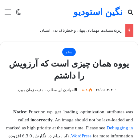
نگین استودیو
جستجو برای
منو
تغییر پو
ریزپلاستیک‌ها مهمانان پنهان و خطرناک بدن انسان
سئو
یووه همان چیزی است که آرزویش
را داشتم
۲۱/۰۶/۱۴۰۴
۸۰۸
خواندن این مطلب ۱ دقیقه زمان میبرد
Notice
: Function wp_get_loading_optimization_attributes was
called
incorrectly
. An image should not be lazy-loaded and
marked as high priority at the same time. Please see
Debugging in
WordPress
for more information. (این پیام در نگارش 6.3.0 افزوده