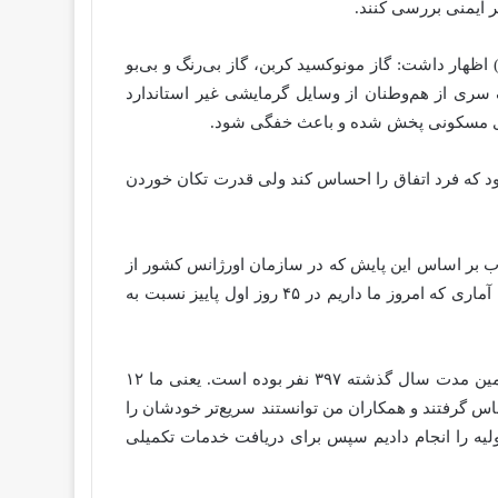
ر ایمنی بررسی کنند.
CO) اظهار داشت: گاز مونوکسید کربن، گاز بی‌رنگ و بی‌بو
سری از هم‌وطنان از وسایل گرمایشی غیر استاندارد
فضای مسکونی پخش شده و باعث خفگی شود.
د که فرد اتفاق را احساس کند ولی قدرت تکان خوردن
ماه امسال نسبت به سال گذشته ۴۸ درصد بالا رفته است. اما خوب بر اساس این پایش که در سازمان اورژانس کشور از
طریق کمیته مدیریت بحران انجام می‌شود و یک سری اطلاع‌رسانی صورت گرفته است و شکر خدا تا حد زیادی مؤثر بوده است. آماری که امروز ما داریم در ۴۵ روز اول پاییز نسبت به
او در ادامه گفت: آمار دقیق می‌گوید که طی ۴۵ روز گذشته ۴۴۵ نفر دچار مسمومیت با مونوکسید کربن شدند که این رقم در همین مدت سال گذشته ۳۹۷ نفر بوده است. یعنی ما ۱۲
تماس گرفتند و همکاران من توانستند سریع‌تر خودشان را
ان کامل کردیم؛ و برای حدود ۳۲۲ نفر از این عزیزان اقدامات اولیه را انجام دادیم سپس برای دریافت خدمات تکمیلی