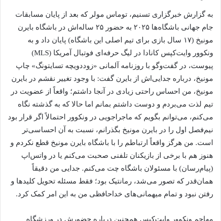
به گزارش خبرگزاری تسنیم، توماس مولر که بعد از پایان مسابقات
جام جهانی باشگاه‌ها ۲۰۲۵ به حضور ۲۵ ساله‌اش در باشگاه بایرن
مونیخ (۱۷ سال بازی برای تیم اصلی این باشگاه) پایان داد و به
ونکوور وایت‌کپس کانادا در لیگ حرفه‌ای فوتبال آمریکا (MLS)
پیوست، در گفت‌وگو با روزنامه آلمانی «زوددویچه تسایتونگ» چاپ
مونیخ، درباره جدایی‌اش از بایرن گفت: با وجود تغییر نقشم در بایرن
مونیخ، من احساس راحتی زیادی در آنجا داشتم؛ واقعاً از عضویت در
تیم لذت می‌بردم و دوست داشتم بمانم اما حالا که به گذشته نگاه
می‌کنم، می‌توانم بگویم که ماجراجویی در ونکوور احتمالاً اگر قرار بود
نیم‌فصل اول را در بایرن مونیخ بگذرانم، نسبت به آن احساسی‌تر
است. من هرگز واقعاً ارتباطم را با باشگاه بایرن مونیخ قطع نکردم و
هنوز هم با برخی از بازیکنان تلفنی صحبت می‌کنم یا در واتس‌اپ
(پیام‌رسان) با مسئولان باشگاه چت می‌کنم. جدایی من دقیقاً
همان‌قدر که تصور می‌شد، رمانتیک بود؛ فقط مسئله تحویل کلیدها و
رفتن نبود و تمام میهمانی‌های خداحافظی من به این امر کمک کرد.
مهاجم ونکوور وایت‌کپس همچنین درباره حضورش در ورزشگاه