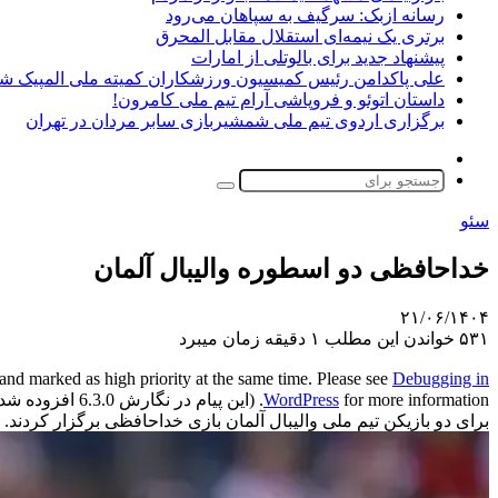
رسانه ازبک: سرگیف به سپاهان می‌رود
برتری یک نیمه‌ای استقلال مقابل المحرق
پیشنهاد جدید برای بالوتلی از امارات
علی پاکدامن رئیس کمیسیون ورزشکاران کمیته ملی المپیک ش
داستان اتوئو و فروپاشی آرام تیم ملی کامرون!
برگزاری اردوی تیم ملی شمشیربازی سابر مردان در تهران
تغییر
پوسته
جستجو
برای
سئو
خداحافظی دو اسطوره والیبال آلمان
۲۱/۰۶/۱۴۰۴
۵۳۱
خواندن این مطلب ۱ دقیقه زمان میبرد
and marked as high priority at the same time. Please see
Debugging in
for more information. (این پیام در نگارش 6.3.0 افزوده شده است.) in
WordPress
برای دو بازیکن تیم ملی والیبال آلمان بازی خداحافظی برگزار کردند.