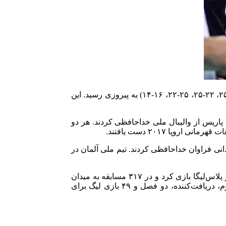
به گزارش “ورزش سه”، تیم ملی والیبال آلمان تحت هدایت میخال وینیارسکی در یک بازی دوستانه مقابل بلژیک با نتیجه ۳-۲ (۲۵-۱۷، ۲۳-۲۵، ۲۲-۲۵، ۲۵-۲۲، ۱۶-۱۴) به پیروزی رسید. این
پس از این پیروزی، هواداران آلمان با دو اسطوره تیم ملی خداحافظی کردند. کریستین فروم و لوکاس کامپا پس از بازی‌های المپیک ۲۰۲۴ پاریس از والیبال ملی خداحافظی کردند. هر دو
ر و قدردانی فراوان خداحافظی کردند. تیم ملی آلمان در
هر دو بازیکن از زمان حضورشان در پلاس‌لیگا برای هواداران لهستانی شناخته شده هستند. لوکاس کامپا، پاسور، در مجموع یازده فصل در پلاس‌لیگا بازی کرد و در ۳۱۷ مسابقه به میدان
رفت. او برای سراد چارنی رادوم (۲۰۱۶-۲۰۱۴)، یاستربسکی وگیل (۲۰۲۱-۲۰۱۶) و ترفل گدانسک (۲۰۲۵-۲۰۲۱) بازی کرد. کریستین فروم، دریافت‌کننده، دو فصل و ۴۹ بازی لیگ برای