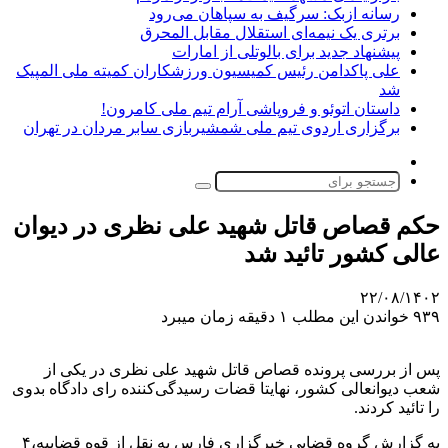
رسانه ازبک: سرگیف به سپاهان می‌رود
برتری یک نیمه‌ای استقلال مقابل المحرق
پیشنهاد جدید برای بالوتلی از امارات
علی پاکدامن رئیس کمیسیون ورزشکاران کمیته ملی المپیک
شد
داستان اتوئو و فروپاشی آرام تیم ملی کامرون!
برگزاری اردوی تیم ملی شمشیربازی سابر مردان در تهران
تغییر
پوسته
جستجو
برای
حکم قصاص قاتل شهید علی نظری در دیوان
عالی کشور تائید شد
۲۲/۰۸/۱۴۰۲
۹۳۹
خواندن این مطلب ۱ دقیقه زمان میبرد
پس از بررسی پرونده قصاص قاتل شهید علی نظری در یکی از
شعب دیوانعالی کشور، نهایتا قضات رسیدگی‌کننده رای دادگاه بدوی
را تائید کردند.
به گزارش گروه قضایی خبرگزاری فارس به نقل از قوه قضاییه،۴