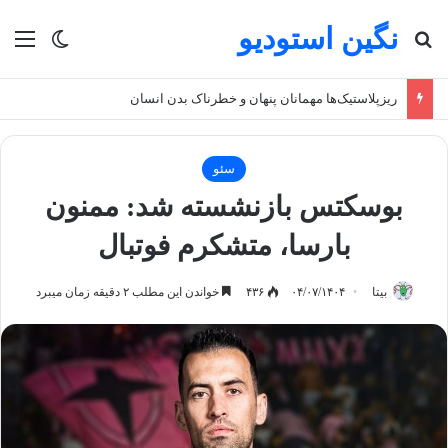
نگین استودیو
جستجو برای
منو
تغییر پو
ریزپلاستیک‌ها مهمانان پنهان و خطرناک بدن انسان
سئو
بوسکتس بازنشسته شد: ممنون
بارسا، متشکرم فوتبال
بیتا
۰۴/۰۷/۱۴۰۴
۴۳۶
خواندن این مطلب ۲ دقیقه زمان میبرد