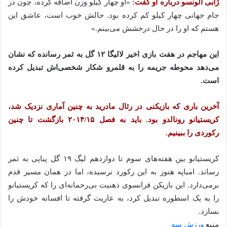
ژابی آلونسو درباره او گفت:
«او چهار کیلو وزن اضافه کرده، چون در
جام جهانی چهار کیلو کم کرده بود. حالش خوب است، عاشق این
هستم که او را در حال درخشش می‌بینم.»
این مهاجم در هفت بازی اخیر لالیگا ۱۲ گل به ثمر رسانده که نشان
می‌دهد محوطه جریمه را به قلمرو شکار شخصی‌اش تبدیل کرده
است.
آخرین باری که بازیکنی در رئال مادرید به چنین آماری نزدیک شد،
کریستیانو رونالدو بود. باید به فصل ۲۰۱۴/۱۵ بازگشت تا چنین
رکوردی را ببینیم.
کریستیانو بین هفته‌های سوم تا دوازدهم لیگ ۱۹ گل پیاپی به ثمر
رساند. امباپه هنوز به این رکورد نرسیده، اما در همان مسیر قدم
برمی‌دارد. این بازیکن فرانسوی ذهنیت بی‌رحمانه‌ای را که کریستیانو
را به یک اسطوره تبدیل کرد، به عاریت گرفته تا افسانه خودش را
بسازد.
منبع
ورزش سه