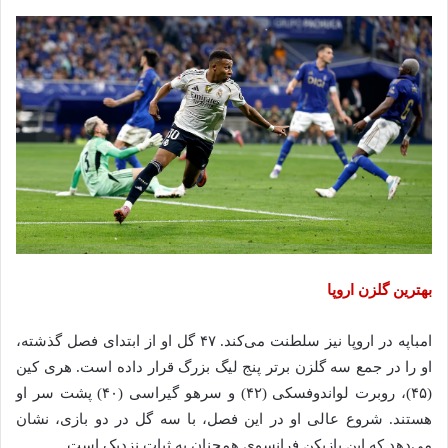
بهترین گلزن اروپا
امباپه در اروپا نیز سلطنت می‌کند. ۴۷ گل او از ابتدای فصل گذشته،
او را در جمع سه گلزن برتر پنج لیگ بزرگ قرار داده است. هری کین
(۴۵)، روبرت لواندوفسکی (۴۲) و سرهو گیراسی (۴۰) پشت سر او
هستند. شروع عالی او در این فصل، با سه گل در دو بازی، نشان
می‌دهد که این بازیکن فرانسوی همچنان به ثبات نزدیک است.