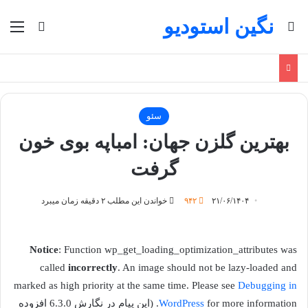
نگین استودیو
جستجو برای
منو
تغییر پو
سئو
بهترین گلزن جهان: امباپه بوی خون
گرفت
۲۱/۰۶/۱۴۰۴
۹۴۲
خواندن این مطلب ۲ دقیقه زمان میبرد
Notice
: Function wp_get_loading_optimization_attributes was
called
incorrectly
. An image should not be lazy-loaded and
marked as high priority at the same time. Please see
Debugging in
WordPress
for more information. (این پیام در نگارش 6.3.0 افزوده