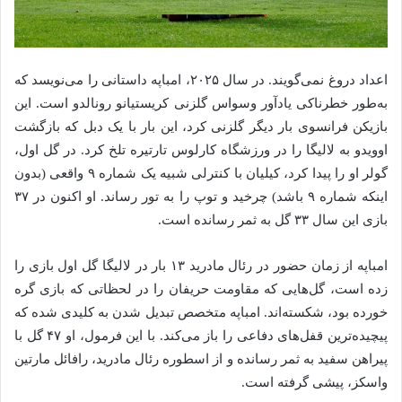
اعداد دروغ نمی‌گویند. در سال ۲۰۲۵، امباپه داستانی را می‌نویسد که
به‌طور خطرناکی یادآور وسواس گلزنی کریستیانو رونالدو است. این
بازیکن فرانسوی بار دیگر گلزنی کرد، این بار با یک دبل که بازگشت
اوویدو به لالیگا را در ورزشگاه کارلوس تارتیره تلخ کرد. در گل اول،
گولر او را پیدا کرد، کیلیان با کنترلی شبیه یک شماره ۹ واقعی (بدون
اینکه شماره ۹ باشد) چرخید و توپ را به تور رساند. او اکنون در ۳۷
بازی این سال ۳۳ گل به ثمر رسانده است.
امباپه از زمان حضور در رئال مادرید ۱۳ بار در لالیگا گل اول بازی را
زده است، گل‌هایی که مقاومت حریفان را در لحظاتی که بازی گره
خورده بود، شکسته‌اند. امباپه متخصص تبدیل شدن به کلیدی شده که
پیچیده‌ترین قفل‌های دفاعی را باز می‌کند. با این فرمول، او ۴۷ گل با
پیراهن سفید به ثمر رسانده و از اسطوره رئال مادرید، رافائل مارتین
واسکز، پیشی گرفته است.