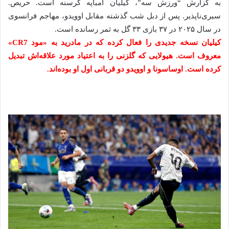
به گزارش “ورزش سه”، کیلیان امباپه گرسنه است. حریص.
سیری‌ناپذیر. پس از دبل شب گذشته مقابل اوویدو، مهاجم فرانسوی
در سال ۲۰۲۵ در ۳۷ بازی ۳۳ گل به ثمر رسانده است.
کیلیان نسخه جدیدی را فعال کرده که در مادرید به «مود CR7»
معروف است. هیولایی که گلزنی را به اعتیاد مورد علاقه‌اش تبدیل
کرده است. اوساسونا و اوویدو دو قربانی اول او بوده‌اند.