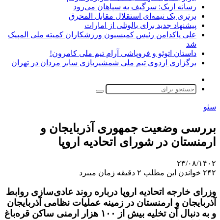
رسانه ازبک: سرگیف به سپاهان می‌رود
برتری یک نیمه‌ای استقلال مقابل المحرق
پیشنهاد جدید برای بالوتلی از امارات
علی پاکدامن رئیس کمیسیون ورزشکاران کمیته ملی المپیک
شد
داستان اتوئو و فروپاشی آرام تیم ملی کامرون!
برگزاری اردوی تیم ملی شمشیربازی سابر مردان در تهران
تغییر
پوسته
جستجو
برای
سئو
بررسی وضعیت جمهوری آذربایجان و
ارمنستان در شورای اتحادیه اروپا
۲۳/۰۸/۱۴۰۲
۲۴۲
خواندن این مطلب ۲ دقیقه زمان میبرد
وزرای خارجه اتحادیه اروپا درباره روند عادی‌سازی روابط
آذربایجان و ارمنستان در زمینه عملیات نظامی آذربایجان
و به دنبال آن تخلیه بیش از ۱۰۰ هزار ارمنی ساکن قره‌باغ