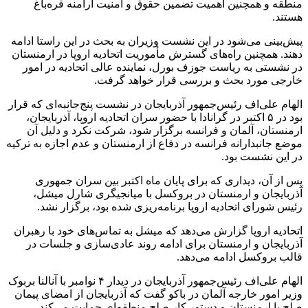
منطقه و همچنین اهمیت تضمین حقوق و امنیت ارامنه قره‌باغ
هستند.
پیش‌بینی می‌شود در این نشست وزیران به بحث در این راستا ادامه
دهند. همچنین راه‌های گسترش مأموریت اتحادیه اروپا در ارمنستان
در نشستی به ریاست جوزف بورل، نماینده عالی اتحادیه در امور
خارجی مورد بحث و بررسی قرار خواهد گرفت.
الهام علی‌اف رئیس‌جمهور آذربایجان در نشست پنج‌جانبه‌ای که قرار
بود در ۵ اکتبر در گرانادا با حضور سران اتحادیه اروپا، آذربایجان،
ارمنستان، آلمان و فرانسه برگزار شود، شرکت نکرد و دلیل آن
موضع جانبدارانه فرانسه در دفاع از ارمنستان و عدم اجازه به ترکیه
در این نشست بود.
پس از آن، دیداری که برای پایان ماه اکتبر بین سران جمهوری
آذربایجان و ارمنستان در بروکسل با میانجیگری شارل میشل،
رئیس شورای اتحادیه اروپا برنامه‌ریزی شده بود، برگزار نشد.
اتحادیه اروپا گزارش می‌دهد که میشل به تماس‌های خود با رهبران
آذربایجان و ارمنستان برای ادامه روند عادی‌سازی و جلسات در
قالب بروکسل ادامه می‌دهد.
الهام علی‌اف رئیس‌جمهور آذربایجان در دیدار ۴ نوامبر با آنالنا بربوک
وزیر امور خارجه آلمان در باکو گفت که آذربایجان از امضای پیمان
صلح با ارمنستان و دستور کار صلح منطقه‌ای حمایت می‌کند.