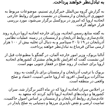
به تبادل‌نظر خواهند پرداخت.
به گزارش گروه بین‌الملل خبرگزاری تسنیم، موضوعات مربوط به
جمهوری آذربایجان و ارمنستان در نشست شورای روابط خارجی
اتحادیه اروپا که امروز در بروکسل برگزار می‌شود، مورد بررسی
قرار خواهد گرفت.
به گفته منابع رسمی اتحادیه، وزرای خارجه اتحادیه اروپا درباره روند
عادی‌سازی روابط آذربایجان و ارمنستان در زمینه عملیات نظامی
آذربایجان در ۱۹ تا ۲۰ سپتامبر و به دنبال آن تخلیه بیش از ۱۰۰ هزار
ارمنی ساکن قره‌باغ به تبادل‌نظر خواهند پرداخت.
آنالنا بربوک، وزیر امور خارجه آلمان، در گفتگو با مطبوعات قبل از
این نشست گفت که افزایش تلاش‌های مشترک کشورهای اتحادیه
اروپا برای حمایت از روند صلح در قفقاز جنوبی مهم است.
بربوک با ترغیب آذربایجان و ارمنستان برای بازگشت به روند
مذاکرات بروکسل، افزود که اروپا حامی امنیت، اعتماد و صلح
واقعی در منطقه است.
در اجلاس سران اتحادیه اروپا که در ماه اکتبر برگزار شد، سران
کشورها و دولت‌های اتحادیه اروپا تأکید کردند که متعهد به
عادی‌سازی روابط آذربایجان و ارمنستان بر اساس اصول حاکمیت،
تمامیت ارضی و نقض ناپذیری مرزها و دستیابی به صلح پایدار در