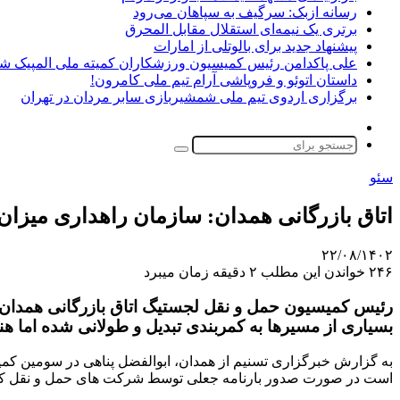
رسانه ازبک: سرگیف به سپاهان می‌رود
برتری یک نیمه‌ای استقلال مقابل المحرق
پیشنهاد جدید برای بالوتلی از امارات
علی پاکدامن رئیس کمیسیون ورزشکاران کمیته ملی المپیک ش
داستان اتوئو و فروپاشی آرام تیم ملی کامرون!
برگزاری اردوی تیم ملی شمشیربازی سابر مردان در تهران
تغییر
پوسته
جستجو
برای
سئو
اتاق بازرگانی همدان: سازمان راهداری میزان 
۲۲/۰۸/۱۴۰۲
۲۴۶
خواندن این مطلب ۲ دقیقه زمان میبرد
رئیس کمیسیون حمل و نقل لجستیگ اتاق بازرگانی همدان 
بسیاری از مسیرها به کمربندی تبدیل و طولانی شده اما هن
به گزارش خبرگزاری تسنیم از همدان، ابوالفضل پناهی در سومین کمی
است در صورت صدور بارنامه جعلی توسط شرکت های حمل و نقل کالا 