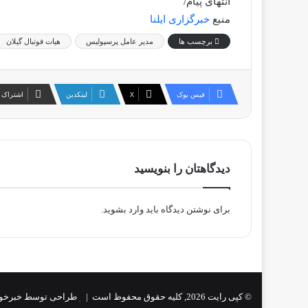
انتهای پیام/
منبع
خبرگزاری ایلنا
برچسب ها
مدیر عامل پرسپولیس
هیات فوتبال گیلان
فیس بوک
X
لینکدین
اشتراک 
دیدگاهتان را بنویسید
برای نوشتن دیدگاه باید
وارد بشوید
.
© کپی رایت 2026, کلیه حقوق محفوظ است |
طراحی توسط خبرخو