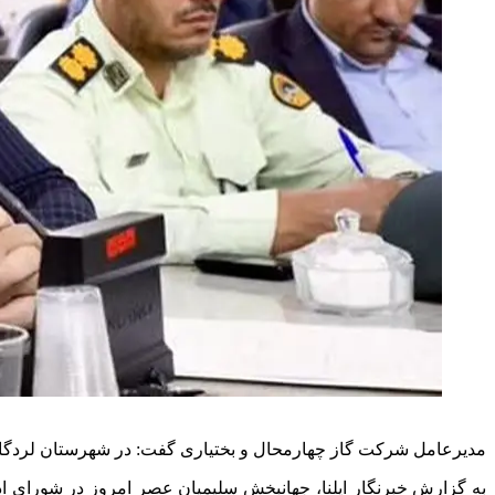
مدیرعامل شرکت گاز چهارمحال و بختیاری گفت: در شهرستان لردگان ۹۰ درصد جمعیت روستایی از نعمت گاز بهره مند هس