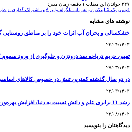
۲۴۷
خواندن این مطلب ۱ دقیقه زمان میبرد
فیس بوک
X
لینکدین
واتس آپ
تلگرام
وایبر
لاین
اشتراک گذاری از طری
نوشته های مشابه
خشکسالی و بحران آب اثرات خود را بر مناطق روستایی گلستان گذاشته است/ حدود 
۲۲/۰۴/۱۴۰۳
تعیین حریم دریاچه سد درودزن و جلوگیری از ورود سموم 
۲۷/۰۳/۱۴۰۳
در دو سال گذشته کمترین تنش در خصوص کالا‌های اساسی 
۲۳/۰۳/۱۴۰۳
رشد ۱۱ برابری علم و دانش نسبت به دنیا/ افزایش بهره‌وری، میوه دانش بنیانی
۲۳/۰۸/۱۴۰۲
دیدگاهتان را بنویسید