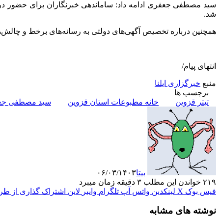
سید مصطفی جعفری ادامه داد: ساماندهی خبرنگاران برای حضور 
شد.
همچنین درباره تخصیص آگهی‌های دولتی به رسانه‌های برخط و چالش‌ه
انتهای پیام/
منبع
خبرگزاری ایلنا
برچسب ها
تیتر قزوین
خانه مطبوعات استان قزوین
سید مصطفی جع
بیتا
۰۶/۰۳/۱۴۰۳
۲۱۹
خواندن این مطلب ۳ دقیقه زمان میبرد
فیس بوک
X
لینکدین
واتس آپ
تلگرام
وایبر
لاین
اشتراک گذاری از طری
نوشته های مشابه