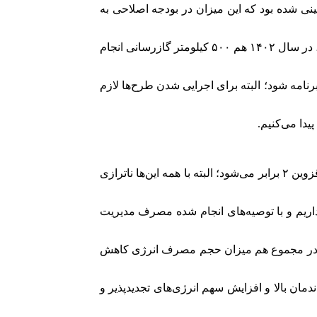
ر با رئیس خانه مطبوعات استان گفت: در سال گذشته ۴۸۰ منبع سرمایه‌ای پیش‌بینی شده بود که این میزان در بودجه اصلاحی به
مدیرعامل شرکت گاز استان قزوین ادامه داد: از زمستان ۱۴۰۱ کار ما آغاز شده بود و تا زمستان ۱۴۰۲ حدود ۸۶ تا ۹۰ روستا گازرسانی شد، در سال ۱۴۰۲ هم ۵۰۰ کیلومتر گازرسانی انجام
این است ۴۶ روستا برای امسال و سال پیش رو وارد برنامه شود؛ البته برای اجرایی شدن طرح‌ها لازم
دا می‌کنیم.
حجتی‌پور ادامه داد: با درنظر داشتن موضوعات پدافندی در جنوب الوند یک خط طراحی شده که به قزوین و بیدستان وصل و با آن ظرفیت قزوین ۲ برابر می‌شود؛ البته با همه این‌ها ناترازی
مردم فهیمی داریم و با توصیه‌های انجام شده مصرف مدیریت
ن قزوین عنوان کرد: سال ۱۴۰۱ حدود ۴۴ درصد مردم در پله اول تا سوم قرار داشتند که امسال به ۶۲.۳ رسید، در مجموع هم میزان حجم مصرف انرژی کاهش
دمان بالا و افزایش سهم انرژی‌های تجدیدپذیر و