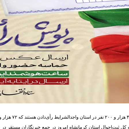
کل ثبت‌احوال استان کرمانشاه امروز در جمع خبرنگاران مستقر در س