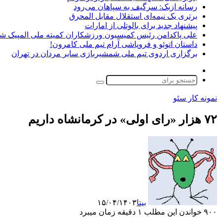
رسانه ازبک: سرگیف به سپاهان می‌رود
برتری یک نیمه‌ای استقلال مقابل المحرق
پیشنهاد جدید برای بالوتلی از امارات
علی پاکدامن رئیس کمیسیون ورزشکاران کمیته ملی المپیک ش
داستان اتوئو و فروپاشی آرام تیم ملی کامرون!
برگزاری اردوی تیم ملی شمشیربازی سابر مردان در تهران
تغییر
پوسته
جستجو
برای
نمونه کار سئو
۷۲ هزار «رای اولی» در کرمانشاه داریم
بیتا
۱۵/۰۴/۱۴۰۳
۹۰۰
خواندن این مطلب ۱ دقیقه زمان میبرد