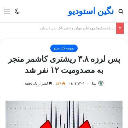
نگین استودیو
جستجو برای
منو
تغییر پو
ریزپلاستیک‌ها مهمانان پنهان و خطرناک بدن انسان
نمونه کار سئو
پس لرزه ۳.۸ ریشتری کاشمر منجر
به مصدومیت ۱۲ نفر شد
بیتا
۰۱/۰۴/۱۴۰۳
۸۳۶
کمتر از یک دقیقه