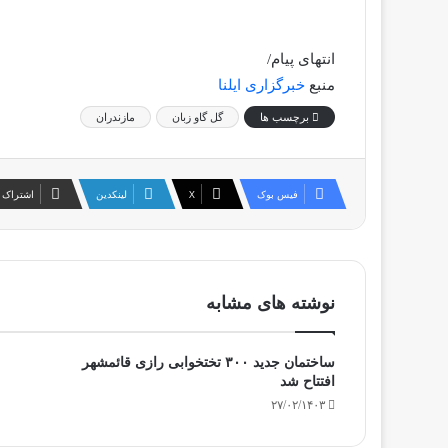
انتهای پیام/
منبع
خبرگزاری ایلنا
برچسب ها
گل گاو زبان
مازندران
فیس بوک
X
لینکدین
اشتراک 
نوشته های مشابه
ساختمان جدید ۳۰۰ تختخوابی رازی قائمشهر
افتتاح شد
۲۷/۰۲/۱۴۰۳