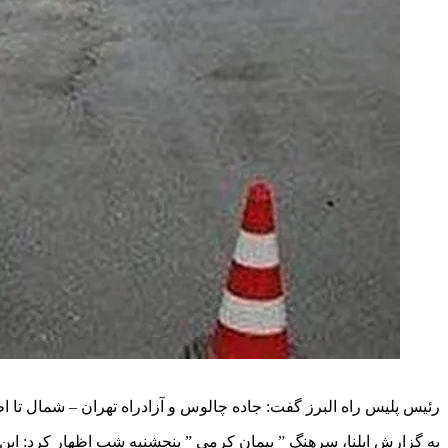
رئیس پلیس راه البرز گفت: جاده چالوس و آزادراه تهران – شمال تا اط
به گزارش ایلنا، سرهنگ ” پیمان کرمی ” پنجشنبه شب اظهار کرد: این م