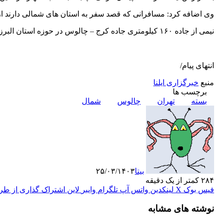
وی اضافه کرد: مسافرانی که قصد سفر به استان های شمالی دارند از 
نیمی از جاده ۱۶۰ کیلومتری جاده کرج – چالوس در حوزه استان البرز و نیمی دیگر در حوزه استان مازندران است.
انتهای پیام/
منبع
خبرگزاری ایلنا
برچسب ها
بسته
تهران
چالوس
شمال
بیتا
۲۵/۰۳/۱۴۰۳
۲۸۴
کمتر از یک دقیقه
فیس بوک
X
لینکدین
واتس آپ
تلگرام
وایبر
لاین
اشتراک گذاری از طری
نوشته های مشابه