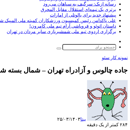
رسانه ازبک: سرگیف به سپاهان می‌رود
برتری یک نیمه‌ای استقلال مقابل المحرق
پیشنهاد جدید برای بالوتلی از امارات
علی پاکدامن رئیس کمیسیون ورزشکاران کمیته ملی المپیک ش
داستان اتوئو و فروپاشی آرام تیم ملی کامرون!
برگزاری اردوی تیم ملی شمشیربازی سابر مردان در تهران
تغییر
پوسته
جستجو
برای
نمونه کار سئو
جاده چالوس و آزادراه تهران – شمال بسته ش
بیتا
۲۵/۰۳/۱۴۰۳
۲۸۴
کمتر از یک دقیقه