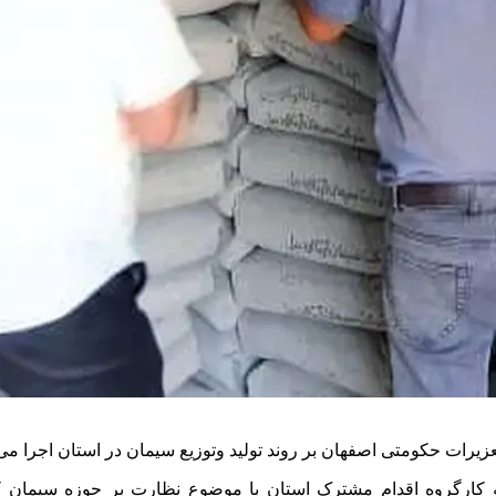
رات حکومتی اصفهان بر روند تولید وتوزیع سیمان در استان اجرا می
یته کارگروه اقدام مشترک استان با موضوع نظارت بر حوزه سیمان