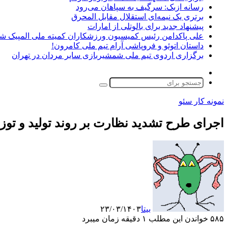
رسانه ازبک: سرگیف به سپاهان می‌رود
برتری یک نیمه‌ای استقلال مقابل المحرق
پیشنهاد جدید برای بالوتلی از امارات
علی پاکدامن رئیس کمیسیون ورزشکاران کمیته ملی المپیک ش
داستان اتوئو و فروپاشی آرام تیم ملی کامرون!
برگزاری اردوی تیم ملی شمشیربازی سابر مردان در تهران
تغییر
پوسته
جستجو
برای
نمونه کار سئو
اجرای طرح تشدید نظارت بر روند تولید و توز
بیتا
۲۳/۰۳/۱۴۰۳
۵۸۵
خواندن این مطلب ۱ دقیقه زمان میبرد