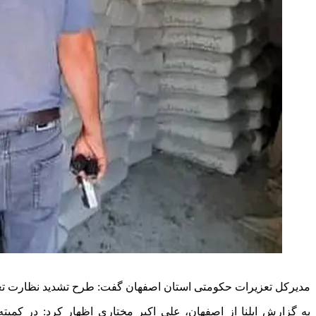
مدیرکل تعزیرات حکومتی استان اصفهان گفت: طرح تشدید نظارت تعزی
به گزارش ایلنا از اصفهان، علی اکبر مختاری اظهار کرد: در کم