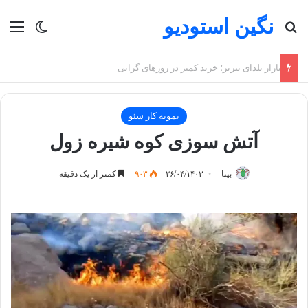
نگین استودیو
جستجو برای
منو
تغییر پو
بازار یلدای تبریز؛ خرید کمتر در روزهای گرانی
نمونه کار سئو
آتش سوزی کوه شیره زول
بیتا
۲۶/۰۴/۱۴۰۳
۹۰۳
کمتر از یک دقیقه