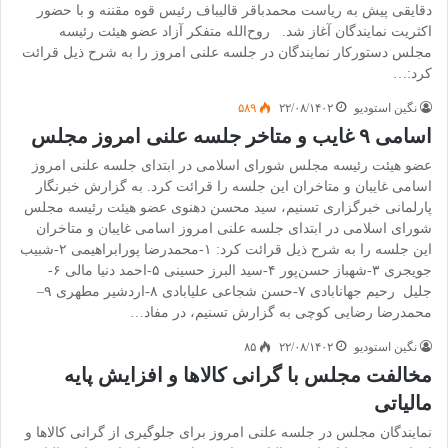
دقایقی پیش به ریاست محمدباقر قالیباف رئیس قوه مقننه و با حضور
اکثریت نمایندگان آغاز شد. روح‌الله متفکر آزاد عضو هیئت رئیسه
مجلس دستورکار نمایندگان در جلسه علنی امروز را به شرح ذیل قرائت
کرد:…
نگین استودیو
۲۲/۰۸/۱۴۰۲
۵۸۹
اسامی ۹ غایب و متاخر جلسه علنی امروز مجلس
عضو هیئت رئیسه مجلس شورای اسلامی در ابتدای جلسه علنی امروز
اسامی غایبان و متاخران این جلسه را قرائت کرد. به گزارش خبرنگار
پارلمانی خبرگزاری تسنیم، سید محسن دهنوی عضو هیئت رئیسه مجلس
شورای اسلامی در ابتدای جلسه علنی امروز اسامی غایبان و متاخران
این جلسه را به شرح ذیل قرائت کرد: ۱-محمدرضا پورابراهیمی ۲-شبیب
جویجری ۳-شهباز حسن‌پور ۴-سید البرز حسینی ۵-احمد دنیا مالی ۶-
جلیل رحیم جهانابادی ۷-حسن شجاعی علیابادی ۸-اردشیر مطهری ۹–
محمدرضا رضایی کوچی به گزارش تسنیم، در مفاد…
نگین استودیو
۲۲/۰۸/۱۴۰۲
۸۵
مخالفت مجلس با گرانی کالاها و افزایش پایه
مالیاتی
نمایندگان مجلس در جلسه علنی امروز برای جلوگیری از گرانی کالاها و