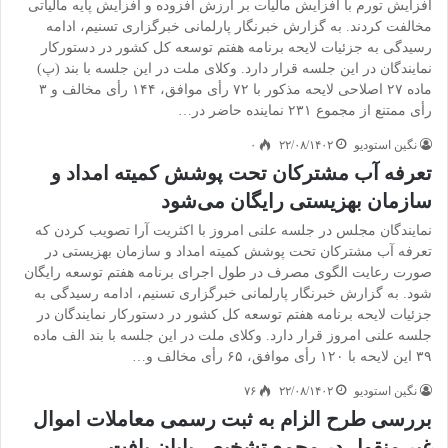
افزایش تورم با افزایش مالیات بر ارزش افزوده و افزایش پایه مالیاتی
مخالفت کردند. به گزارش خبرنگار پارلمانی خبرگزاری تسنیم، ادامه
رسیدگی به جزئیات لایحه برنامه هفتم توسعه کل کشور در دستورکار
نمایندگان در این جلسه قرار دارد. وکلای ملت در این جلسه با بند (پ)
ماده ۲۷ اصلاحی لایحه مذکور با ۷۲ رأی موافق، ۱۴۴ رأی مخالف و ۳
رأی ممتنع از مجموع ۲۳۱ نماینده حاضر در…
نگین استودیو
۲۲/۰۸/۱۴۰۲
۰
تعرفه آب مشترکان تحت پوشش کمیته امداد و
سازمان بهزیستی رایگان می‌شود
نمایندگان مجلس در جلسه علنی امروز با اکثریت آرا تصویب کردن که
تعرفه آب مشترکان تحت پوشش کمیته امداد و سازمان بهزیستی در
صورت رعایت الگوی مصرف در طول اجرای برنامه هفتم توسعه رایگان
شود. به گزارش خبرنگار پارلمانی خبرگزاری تسنیم، ادامه رسیدگی به
جزئیات لایحه برنامه هفتم توسعه کل کشور در دستورکار نمایندگان در
جلسه علنی امروز قرار دارد. وکلای ملت در این جلسه با بند الف ماده
۳۹ این لایحه با ۱۲۰ رأی موافق، ۶۵ رأی مخالف و…
نگین استودیو
۲۲/۰۸/۱۴۰۲
۷۶
بررسی طرح الزام به ثبت رسمی معاملات اموال
غیر منقول در مجمع تشخیص پایان یافت