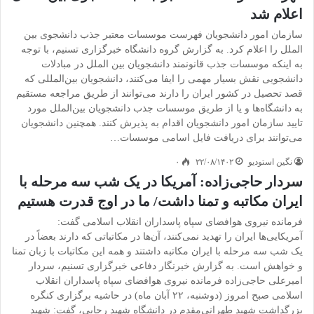
اعلام شد
سازمان امور دانشجویان فهرست موسسات معتبر جذب دانشجوی بین
الملل را اعلام کرد. به گزارش گروه دانشگاه خبرگزاری تسنیم، با توجه
به اینکه موسسات جذب قانونمند دانشجویان بین الملل در مبادلات
دانشجویی نقش بسیار مهمی را ایفا می‌کنند، دانشجویان بین‌المللی که
قصد تحصیل در کشور ایران را دارند می‌توانند از طریق مراجعه مستقیم
به دانشگاه‌ها و یا از طریق موسسات جذب دانشجویان بین‌الملل مورد
تایید سازمان امور دانشجویان اقدام به پذیرش کنند. همچنین دانشجویان
می‌توانند برای دریافت فایل اسامی موسسات…
نگین استودیو
۲۲/۰۸/۱۴۰۲
۰
سردار حاجی‌زاده: آمریکا در یک شب سه مرحله با
ایران مکاتبه و تمنا داشت/ ما در اوج قدرت هستیم
فرمانده نیروی هوافضای سپاه پاسداران انقلاب اسلامی گفت:
آمریکایی‌ها ایران را تهدید نمی‌کنند، آن‌ها در مکاتباتی که دارند بعضاً در
یک شب سه مرحله با ایران مکاتبه داشتند و همه این مکاتبات با زبان تمنا
و خواهش است. به گزارش خبرنگار دفاعی خبرگزاری تسنیم، سردار
امیرعلی حاجی‌زاده فرمانده نیروی هوافضای سپاه پاسداران انقلاب
اسلامی صبح امروز (دوشنبه، ۲۲ آبان ماه) در حاشیه برگزاری کنگره
بزرگداشت شهید طهرانی‌مقدم در دانشگاه شهید رجایی، گفت: شهید