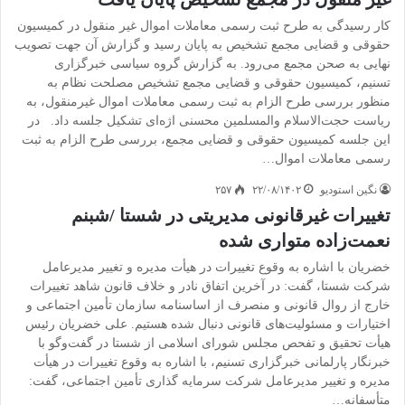
کار رسیدگی به طرح ثبت رسمی معاملات اموال غیر منقول در کمیسیون
حقوقی و قضایی مجمع تشخیص به پایان رسید و گزارش آن جهت تصویب
نهایی به صحن مجمع می‌رود. به گزارش گروه سیاسی خبرگزاری
تسنیم، کمیسیون حقوقی و قضایی مجمع تشخیص مصلحت نظام به
منظور بررسی طرح الزام به ثبت رسمی معاملات اموال غیرمنقول، به
ریاست حجت‌الاسلام والمسلمین محسنی اژه‌ای تشکیل جلسه داد. در
این جلسه کمیسیون حقوقی و قضایی مجمع، بررسی طرح الزام به ثبت
رسمی معاملات اموال…
نگین استودیو
۲۲/۰۸/۱۴۰۲
۲۵۷
تغییرات غیرقانونی مدیریتی در شستا /شبنم
نعمت‌زاده متواری شده
خضریان با اشاره به وقوع تغییرات در هیأت مدیره و تغییر مدیرعامل
شرکت شستا، گفت: در آخرین اتفاق نادر و خلاف قانون شاهد تغییرات
خارج از روال قانونی و منصرف از اساسنامه سازمان تأمین اجتماعی و
اختیارات و مسئولیت‌های قانونی دنبال شده هستیم. علی خضریان رئیس
هیأت تحقیق و تفحص مجلس شورای اسلامی از شستا در گفت‌وگو با
خبرنگار پارلمانی خبرگزاری تسنیم، با اشاره به وقوع تغییرات در هیأت
مدیره و تغییر مدیرعامل شرکت سرمایه گذاری تأمین اجتماعی، گفت:
متأسفانه…