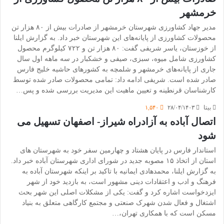
خرمشهر
مدیر جهاد کشاورزی شهرستان خرمشهر از صادرات بیش از ۸۰ هزار تن
محصولات کشاورزی از پایانه‌های این شهرستان خبر داد. به گزارش ایلنا
از خوزستان، یاسر شریفی گفت: ۸۰ هزار تن و ۷۲۲ کیلوگرم محصول
کشاورزی شامل میوه، سبزی، صیفی و خشکبار در سه ماهه اول سال
جاری از پایانه‌های خرمشهر و شلمچه به کشورهای حاشیه خلیج فارس
صادر شده است. شریفی ادامه داد: تمامی محصولات صادر شده توسط
کارشناسان قرنطینه و تعیین ماهیت این مدیریت بررسی شده و پس…
بیتا
۲۸/۰۴/۱۴۰۳
۱,۵۴۰
اتصال آباده به آزادراه شیراز- اصفهان تسهیل می
شود
استاندار فارس در پایان هشتاد و چهارمین سفر خود به شهرستان های
استان از اتخاذ ۱۵ مصوبه جدید در شورای اداری شهرستان آباده خبر داد.
به گزارش ایلنا، محمدهادی ایمانیه با تاکید بر اینکه شهرستان آباده به
فرهنگ و ادب و اعتقادات دینی مشهور است، به بازدید خود از شهر
ایزدخواست اشاره کرد و گفت: یکی از مشکلات اصلی این شهر بحث
اشتغال و فعال شدن شهرک صنعتی و مجتمع کارگاهی متعلق به بنیاد
مسکن است که با همکاری تهران،…