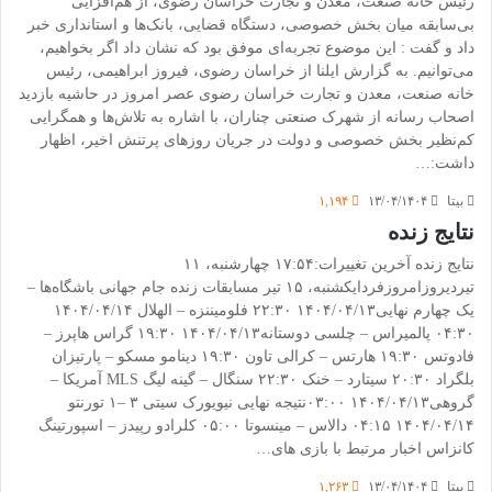
رئیس خانه صنعت، معدن و تجارت خراسان رضوی، از هم‌افزایی
بی‌سابقه میان بخش خصوصی، دستگاه قضایی، بانک‌ها و استانداری خبر
داد و گفت : این موضوع تجربه‌ای موفق بود که نشان داد اگر بخواهیم،
می‌توانیم. به گزارش ایلنا از خراسان رضوی، فیروز ابراهیمی، رئیس
خانه صنعت، معدن و تجارت خراسان رضوی عصر امروز در حاشیه بازدید
اصحاب رسانه از شهرک صنعتی چناران، با اشاره به تلاش‌ها و همگرایی
کم‌نظیر بخش خصوصی و دولت در جریان روزهای پرتنش اخیر، اظهار
داشت:…
بیتا
۱۳/۰۴/۱۴۰۴
۱,۱۹۴
نتایج زنده
نتایج زنده آخرین تغییرات:۱۷:۵۴ چهارشنبه، ۱۱
تیردیروزامروزفردایکشنبه، ۱۵ تیر مسابقات زنده جام جهانی باشگاه‌ها –
یک چهارم نهایی۱۴۰۴/۰۴/۱۳ ۲۲:۳۰ فلومیننزه – الهلال ۱۴۰۴/۰۴/۱۴
۰۴:۳۰ پالمیراس – چلسی دوستانه۱۴۰۴/۰۴/۱۳ ۱۹:۳۰ گراس هاپرز –
فادوتس ۱۹:۳۰ هارتس – کرالی تاون ۱۹:۳۰ دینامو مسکو – پارتیزان
بلگراد ۲۰:۳۰ سیتارد – خنک ۲۲:۳۰ سنگال – گینه لیگ MLS آمریکا –
گروهی۱۴۰۴/۰۴/۱۳ ۰۳:۰۰نتیجه نهایی نیویورک سیتی ۳ –۱ تورنتو
۱۴۰۴/۰۴/۱۴ ۰۴:۱۵ دالاس – مینسوتا ۰۵:۰۰ کلرادو رپیدز – اسپورتینگ
کانزاس اخبار مرتبط با بازی های…
بیتا
۱۳/۰۴/۱۴۰۴
۱,۲۶۳