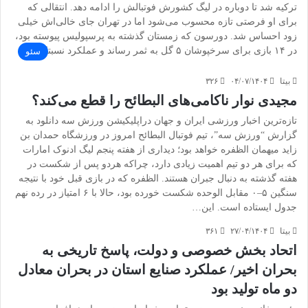
ترکیه شد تا دوباره در لیگ کشورش فوتبالش را ادامه دهد. انتقالی که
برای او فرصتی تازه محسوب می‌شود اما در تهران جای خالی‌اش خیلی
زود احساس شد. دورسون که زمستان گذشته به پرسپولیس پیوسته بود،
در ۱۴ بازی برای سرخپوشان ۵ گل به ثمر رساند و عملکرد نسبتا…
سئو
بیتا
۰۴/۰۷/۱۴۰۴
۳۲۶
مجیدی نوار ناکامی‌های البطائح را قطع می‌کند؟
تازه‌ترین اخبار ورزشی ایران و جهان دراپلیکیشن ورزش سه دانلود به
گزارش “ورزش سه”، تیم فوتبال البطائح امروز در ورزشگاه حمدان بن
زاید میهمان الظفره خواهد بود؛ دیداری از هفته پنجم لیگ ادنوک امارات
که برای هر دو تیم اهمیت زیادی دارد، چراکه هردو پس از شکست در
هفته گذشته به دنبال جبران هستند. الظفره که در بازی قبل خود با نتیجه
سنگین ۵–۰ مقابل الوحده شکست خورده بود، حالا با ۶ امتیاز در رده نهم
جدول ایستاده است. این…
بیتا
۲۷/۰۴/۱۴۰۴
۳۶۱
اتحاد بخش خصوصی و دولت، پاسخ تاریخی به
بحران اخیر/ عملکرد صنایع استان در بحران معادل
دو ماه تولید بود