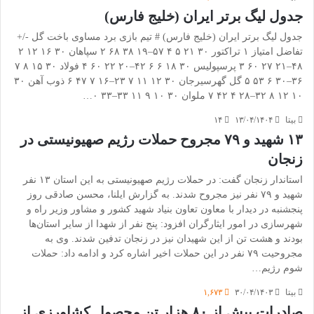
جدول لیگ برتر ایران (خلیج فارس)
جدول لیگ برتر ایران (خلیج فارس) # تیم بازی برد مساوی باخت گل -/+
تفاضل امتیاز ۱ تراکتور ۳۰ ۲۱ ۵ ۴ ۵۷–۱۹ ۳۸ ۶۸ ۲ سپاهان ۳۰ ۱۶ ۱۲ ۲
۴۸–۲۱ ۲۷ ۶۰ ۳ پرسپولیس ۳۰ ۱۸ ۶ ۶ ۴۲–۲۰ ۲۲ ۶۰ ۴ فولاد ۳۰ ۱۵ ۸ ۷
۳۶–۳۰ ۶ ۵۳ ۵ گل گهرسیرجان ۳۰ ۱۲ ۱۱ ۷ ۲۳–۱۶ ۷ ۴۷ ۶ ذوب آهن ۳۰
۱۰ ۱۲ ۸ ۳۲–۲۸ ۴ ۴۲ ۷ ملوان ۳۰ ۱۰ ۹ ۱۱ ۳۳–۳۳ ۰…
بیتا
۱۳/۰۴/۱۴۰۴
۱۴
۱۳ شهید و ۷۹ مجروح حملات رژیم صهیونیستی در
زنجان
استاندار زنجان گفت: در حملات رژیم صهیونیستی به این استان ۱۳ نفر
شهید و ۷۹ نفر نیز مجروح شدند. به گزارش ایلنا، محسن صادقی روز
پنجشنبه در دیدار با معاون تعاون بنیاد شهید کشور و مشاور وزیر راه و
شهرسازی در امور ایثارگران افزود: پنج نفر از شهدا از سایر استان‌ها
بودند و هشت تن از این شهیدان نیز در زنجان تدفین شدند. وی به
مجروحیت ۷۹ نفر در این حملات اخیر اشاره کرد و ادامه داد: حملات
شوم رژیم…
بیتا
۳۰/۰۴/۱۴۰۳
۱,۶۷۳
صادرات بیش از ۸۰ هزار تن محصول کشاورزی از