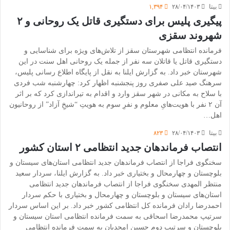
بیتا
۲۸/۰۴/۱۴۰۳
۱,۳۹۴
پیگیری پلیس برای دستگیری قاتل یک روحانی و ۲
شهروند سقزی
فرمانده انتظامی شهرستان سقز از تلاش‌های ویژه برای شناسایی و
دستگیری قاتل یا قاتلان سه نفر از جمله یک روحانی اهل سنت در این
شهرستان خبر داد. به گزارش ایلنا به نقل از پایگاه اطلاع رسانی پلیس،
سرهنگ صید علی صفری روز پنجشنبه اظهار کرد: چهارشنبه شب فردی
با سلاح به مکانی در شهر سقز وارد و اقدام به تیراندازی کرد که بر اثر
آن ۲ نفر با هویت‌هایِ معلوم و نفرِ سوم به هویتِ “شیخِ آزاد” از روحانیون
اهل…
بیتا
۲۸/۰۴/۱۴۰۳
۸۲۳
انتصاب فرماندهان جدید انتظامی ۲ استان کشور
سخنگوی فراجا از انتصاب فرماندهان جدید انتظامی استان‌های سیستان و
بلوچستان و چهارمحال و بختیاری خبر داد. به گزارش ایلنا، سردار سعید
منتظر المهدی سخنگوی فراجا از انتصاب فرماندهان جدید انتظامی
استان‌های سیستان و بلوچستان و چهارمحال و بختیاری با حکم سردار
احمدرضا رادان فرمانده کل انتظامی کشور خبر داد. بر این اساس سردار
سرتیپ محمدرضا اسحاقی به سمت فرمانده انتظامی استان سیستان و
بلوچستان و سرتیپ دوم حسین امجدیان به سمت فرمانده انتظامی