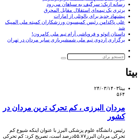
رسانه ازبک: سرگیف به سپاهان می‌رود
برتری یک نیمه‌ای استقلال مقابل المحرق
پیشنهاد جدید برای بالوتلی از امارات
علی پاکدامن رئیس کمیسیون ورزشکاران کمیته ملی المپیک
شد
داستان اتوئو و فروپاشی آرام تیم ملی کامرون!
برگزاری اردوی تیم ملی شمشیربازی سابر مردان در تهران
تغییر
پوسته
جستجو
برای
بیتا
بیتا
۲۴/۰۳/۱۴۰۳
۵۶۴
مردان البرزی ، کم تحرک ترین مردان در
کشور
رئیس دانشگاه علوم پزشکی البرز با عنوان اینکه شیوع کم
تحرکی مردان البرز۵۵.۷۷درصد است، تصریح کرد: کم تحرکی