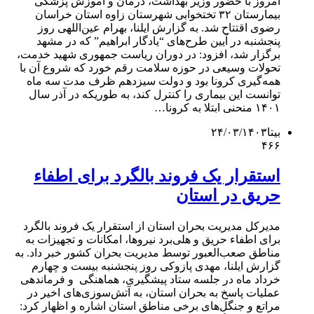
امروز با حضور وزیر بهداشت، درمان و آموزش پزشکی
بیمارستان ۳۲ تختخوابی شهرستان زاوه استان خراسان
رضوی اقتتاح شد. به گزارش ایلنا، بهرام عین‌اللهی روز
پنجشنبه در آیین طرح‌های “یادگار ابراهیم” که در مشهد
برگزار شد، افزود: در دوران ریاست جمهوری شهید خدمت،
تحولات وسیعی در حوزه سلامت رقم خورد که شروع آن با
همه‌گیری کرونا بود و دولت سیزدهم ظرف مدت سه ماه
توانست این بیماری را کنترل کند، به طوریکه در آذر سال
۱۴۰۱ منحنی ابتلا به کرونا…
بیتا
۲۴/۰۳/۱۴۰۳
۴۶۶
استقرار یک فروند بالگرد برای اطفاء
حریق در استان
مدیرکل مدیریت بحران استان از استقرار یک فروند بالگرد
برای اطفاء حریق و هلی‌برد نیروها‌، امکانات و تجهیزات به
مناطق صعب‌العبور توسط مدیریت بحران کشور خبر داد. به
گزارش ایلنا، مهدی پازوکی روز پنجشنبه بیست و چهارم
خرداد ماه در جلسه ستاد پیشگیری، هماهنگی و فرماندهی
عملیات پاسخ به بحران استان، به آتش‌سوزی‌های اخیر در
مراتع و جنگل‌های برخی مناطق استان اشاره و اظهار کرد: