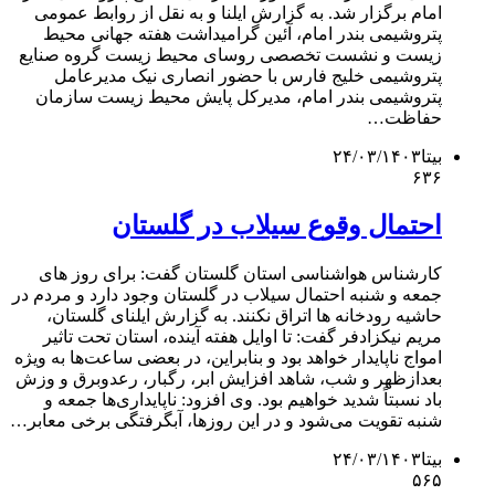
امام برگزار شد. به گزارش ایلنا و به نقل از روابط عمومی
پتروشیمی بندر امام، آئین گرامیداشت هفته جهانی محیط
زیست و نشست تخصصی روسای محیط زیست گروه صنایع
پتروشیمی خلیج فارس با حضور انصاری نیک مدیرعامل
پتروشیمی بندر امام، مدیرکل پایش محیط زیست سازمان
حفاظت…
بیتا
۲۴/۰۳/۱۴۰۳
۶۳۶
احتمال وقوع سیلاب در گلستان
کارشناس هواشناسی استان گلستان گفت: برای روز های
جمعه و شنبه احتمال سیلاب در گلستان وجود دارد و مردم در
حاشیه رودخانه ها اتراق نکنند. به گزارش ایلنای گلستان،
مریم نیکزادفر گفت: تا اوایل هفته آینده، استان تحت تاثیر
امواج ناپایدار خواهد بود و بنابراین، در بعضی ساعت‌ها به ویژه
بعدازظهر و شب، شاهد افزایش ابر، رگبار، رعدوبرق و وزش
باد نسبتاً شدید خواهیم بود. وی افزود: ناپایداری‌ها جمعه و
شنبه تقویت می‌شود و در این روزها، آبگرفتگی برخی معابر…
بیتا
۲۴/۰۳/۱۴۰۳
۵۶۵