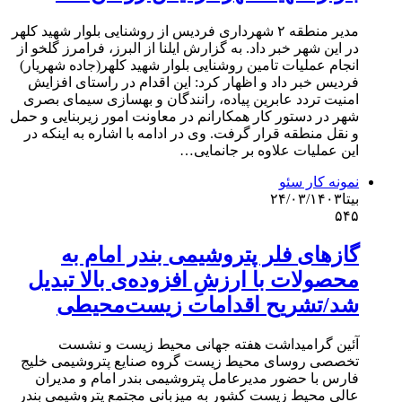
مدیر منطقه ۲ شهرداری فردیس از روشنایی بلوار شهید کلهر
در این شهر خبر داد. به گزارش ایلنا از البرز، فرامرز گلخو از
انجام عملیات تامین روشنایی بلوار شهید کلهر(جاده شهریار)
فردیس خبر داد و اظهار کرد: این اقدام در راستای افزایش
امنیت تردد عابرین پیاده، رانندگان و بهسازی سیمای بصری
شهر در دستور کار همکارانم در معاونت امور زیربنایی و حمل
و نقل منطقه قرار گرفت. وی در ادامه با اشاره به اینکه در
این عملیات علاوه بر جانمایی…
نمونه کار سئو
بیتا
۲۴/۰۳/۱۴۰۳
۵۴۵
گازهای فلر پتروشیمی بندر امام به
محصولات با ارزشِ افزوده‌ی بالا تبدیل
شد/تشریح اقدامات زیست‌محیطی
آئین گرامیداشت هفته جهانی محیط زیست و نشست
تخصصی روسای محیط زیست گروه صنایع پتروشیمی خلیج
فارس با حضور مدیرعامل پتروشیمی بندر امام و مدیران
عالی محیط زیست کشور به میزبانی مجتمع پتروشیمی بندر