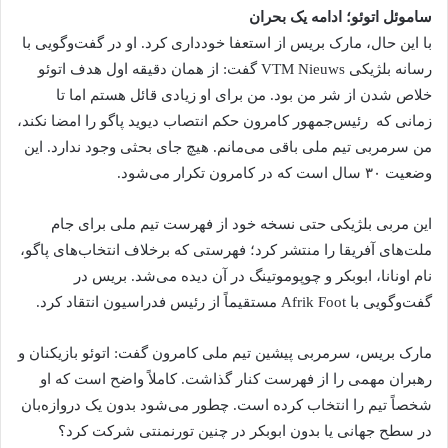
ساموئل اتوئو؛ ادامه یک بحران
با این حال، مارک بریس از استعفا خودداری کرد. او در گفت‌وگویی با
رسانه بلژیکی VTM Nieuws گفت: از همان دقیقه اول هدف اتوئو
خلاص شدن از شر من بود. من برای او زیادی قائل هستم اما تا
زمانی که رئیس‌جمهور کامرون حکم انتصاب دیوید پاگو را امضا نکند،
من سرمربی تیم ملی باقی می‌مانم. هیچ جای بحثی وجود ندارد. این
وضعیت ۳۰ سال است که در کامرون تکرار می‌شود.
این مربی بلژیکی حتی نسخه خود از فهرست تیم ملی برای جام
ملت‌های آفریقا را منتشر کرد؛ فهرستی که برخلاف انتخاب‌های پاگو،
نام اونانا، ابوبکر و چوپوموتینگ در آن دیده می‌شد. بریس در
گفت‌وگویی با Afrik Foot مستقیماً از رئیس فدراسیون انتقاد کرد.
مارک بریس، سرمربی پیشین تیم ملی کامرون گفت: اتوئو بازیکنان و
رهبران مهمی را از فهرست کنار گذاشت. کاملاً واضح است که او
شخصاً تیم را انتخاب کرده است. چطور می‌شود بدون یک دروازه‌بان
در سطح جهانی یا بدون ابوبکر در چنین تورنمنتی شرکت کرد؟