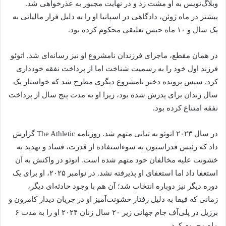
وبلاگ‌نویس به او مشت زد و در نهایت مجبور به عذرخواهی شد.
پیشتر در ماه ژوئن، دادگاهی در اسپانیا او را به دلیل فرار مالیاتی به
یک سال و ۱۰ ماه حبس تعلیقی محکوم کرده بود.
در همان مقطع، ماجرای فرزندان نامشروع او نیز رسانه‌ای شد. اتوئو
فرزند اول خود را به رسمیت شناخت اما از پرداخت نفقه خودداری
کرد. سپس پرونده دختر نامشروع دیگری مطرح شد که خواستار یک
سال زندان برای پدرش شده بود، زیرا او به مدت پنج سال از پرداخت
نفقه امتناع کرده بود.
در سال ۲۰۲۳ اتوئو به تبانی متهم شد. روزنامه The Athletic گزارش
داد که رئیس فدراسیون به سوءاستفاده از قدرت، فساد و تهدید به
خشونت علیه مخالفان خود متهم شده است. اتوئو در واکنش به آن
استعفا داد اما استعفای او پذیرفته نشد. در نوامبر ۲۰۲۵، او برای یک
دوره دیگر نیز دوباره انتخاب شد؛ آن هم با وجود حادثه‌ای دیگر،
زمانی که فیفا به دلیل رفتار خشونت‌آمیز او در جریان دیدار کامرون و
برزیل در پلی‌آف جام جهانی زیر ۲۰ سال زنان ۲۰۲۴ او را به مدت ۶
ماه محروم کرد.