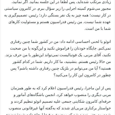
زیادی مرتکب شده‌اید، پس لطفاً در این جلسه بمانید. اگر نمانید،
مجبور می‌شوم کمیته اجرایی را زیر سؤال ببرم. در کامرون سیاستی
در کار نیست؛ همه‌ چیز به یک نفر بستگی دارد؛ رئیس. تصمیم‌گیری به
عهده شما نیست. من رئیس فدراسیون هستم و مسئولیت کارهای
شما با من است.
اتوئو با لحنی احساسی ادامه داد: من در کشور شما چنین رفتاری
نمی‌کنم. جایگاه خودتان را فراموش نکنید و این‌گونه با من صحبت
نکنید، آقای مربی. یک فوتبالیست نمی‌تواند این‌طور با من حرف بزند.
من حالا رئیس هستم. بنشینید، ما کار داریم. شما در کدام کشور
هستید؟ آیا من می‌توانم در بلژیک چنین رفتاری داشته باشم؟ پس
چطور در کامرون این کار را می‌کنید؟
پس از این ماجرا، رئیس فدراسیون اعلام کرد که به‌ طور همزمان
مربی دیگری را منصوب خواهد کرد. انجمن باشگاه‌های آماتور و
حرفه‌ای کامرون شکایتی جمعی علیه تصمیم اتوئو تنظیم کردند و
خواستار برکناری مربی‌‌ای شدند که به‌گفته آنها غیرقانونی منصوب
شده بود. حتی تهدید شد که موضوع به فیفا ارجاع داده شود؛ تهدیدی