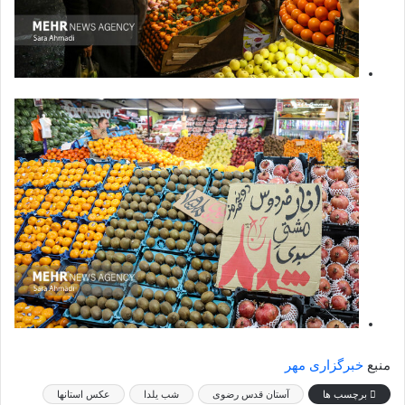
منبع
خبرگزاری مهر
برچسب ها
آستان قدس رضوی
شب یلدا
عکس استانها