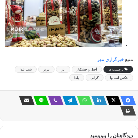
منبع
خبرگزاری مهر
برچسب ها
آجیل و خشکبار
انار
تبریز
شب یلدا
عکس استانها
گرانی
یلدا
دیدگاهتان را بنویسید