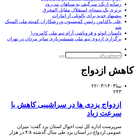
رسانه ازبک: سرگیف به سپاهان می‌رود
برتری یک نیمه‌ای استقلال مقابل المحرق
پیشنهاد جدید برای بالوتلی از امارات
علی پاکدامن رئیس کمیسیون ورزشکاران کمیته ملی المپیک
شد
داستان اتوئو و فروپاشی آرام تیم ملی کامرون!
برگزاری اردوی تیم ملی شمشیربازی سابر مردان در تهران
تغییر
پوسته
جستجو
برای
کاهش ازدواج
بیتا
۲۲/۰۳/۱۴۰۳
۲۴۳
ازدواج یزدی ها در سراشیبی کاهش با
سرعت زیاد
سرپرست اداره کل ثبت احوال استان یزد گفت: میزان
عمومی ازدواج در استان یزد طی سال گذشته ۴/۸ در هزار