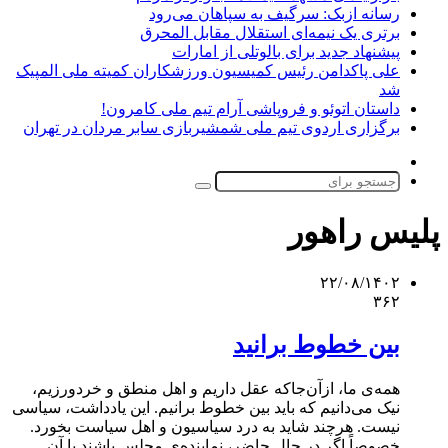
رسانه ازبک: سرگیف به سپاهان می‌رود
برتری یک نیمه‌ای استقلال مقابل المحرق
پیشنهاد جدید برای بالوتلی از امارات
علی پاکدامن رئیس کمیسیون ورزشکاران کمیته ملی المپیک
شد
داستان اتوئو و فروپاشی آرام تیم ملی کامرون!
برگزاری اردوی تیم ملی شمشیربازی سابر مردان در تهران
تغییر
پوسته
جستجو
برای
پلیس راهور
۲۲/۰۸/۱۴۰۲
۳۶۲
بین خطوط برانید
همه‌ی ما، ازآن‌جاکه عقل داریم و اهل منطق و خردورزیم،
نیک می‌دانیم که باید بین خطوط برانیم. این یادداشت، سیاسی
نیست. هرچند شاید به درد سیاسیون و اهل سیاست بخورد.
خصوصاً اگر در حال حاضر، نماینده‌ی مجلس باشند یا آن