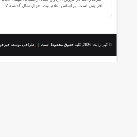
افزایش است. براساس اعلام ثبت احوال سال گذشته ۷…
© کپی رایت 2026, کلیه حقوق محفوظ است |
طراحی توسط خبرخو