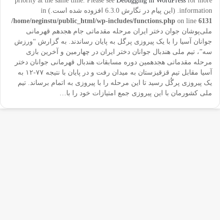
priority at the same time. Please see
Debugging in WordPress
for more
information. (این پیام در نگارش 6.3.0 افزوده شده است.) in
/home/neginstu/public_html/wp-includes/functions.php
on line
6131
ملی‌پوشان جوان دختر ایران مرحله مقدماتی جام هجدهم قهرمانی
جوانان آسیا را با یک پیروزی پرگل به پایان رساندند. به گزارش “ورزش
سه”، تیم ملی هندبال جوانان دختر ایران در چهارمین و آخرین بازی
مرحله مقدماتی هجدهمین دوره مسابقات هندبال قهرمانی جوانان دختر
آسیا مقابل تیم قزقیزستان به میدان رفت و در پایان با نتیجه ۷۷-۱۲ به
یک پیروزی پرگُل رسید تا این مرحله را با پیروزی به اتمام برساند. تیم
ملی کشورمان با این پیروزی جمع امتیازات خود را با…