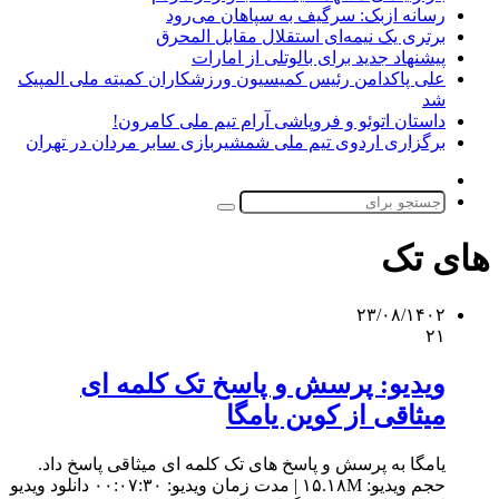
رسانه ازبک: سرگیف به سپاهان می‌رود
برتری یک نیمه‌ای استقلال مقابل المحرق
پیشنهاد جدید برای بالوتلی از امارات
علی پاکدامن رئیس کمیسیون ورزشکاران کمیته ملی المپیک
شد
داستان اتوئو و فروپاشی آرام تیم ملی کامرون!
برگزاری اردوی تیم ملی شمشیربازی سابر مردان در تهران
تغییر
پوسته
جستجو
برای
های تک
۲۳/۰۸/۱۴۰۲
۲۱
ویدیو: پرسش و پاسخ تک کلمه ای
میثاقی از کوین یامگا
یامگا به پرسش و پاسخ های تک کلمه ای میثاقی پاسخ داد.
حجم ویدیو: ۱۵.۱۸M | مدت زمان ویدیو: ۰۰:۰۷:۳۰ دانلود ویدیو