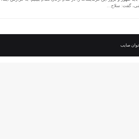
ینی، گفت: سلاح…
وان صایب