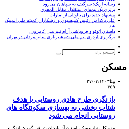
رسانه ازبک: سرگیف به سپاهان می‌رود
برتری یک نیمه‌ای استقلال مقابل المحرق
پیشنهاد جدید برای بالوتلی از امارات
علی پاکدامن رئیس کمیسیون ورزشکاران کمیته ملی المپیک
شد
داستان اتوئو و فروپاشی آرام تیم ملی کامرون!
برگزاری اردوی تیم ملی شمشیربازی سابر مردان در تهران
تغییر
پوسته
جستجو
برای
مسکن
بیتا
۲۷/۰۳/۱۴۰۳
۴۵۹
بازنگری طرح هادی روستایی با هدف
شتاب بخشی به بهسازی سکونتگاه های
روستایی انجام می شود
مدیرکل بنیاد مسکن استان آذربایجان شرقی گفت: بازنگری