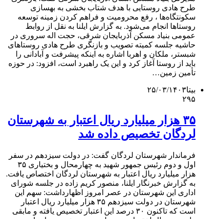
طرح‌ هادی روستایی با هدف شتاب‌ بخشی به بهسازی
سکونت‎گاه‌ها ، رفع محرومیت و فراهم‌ کردن زمینه توسعه
روستاها انجام می‌شود. به گزارش ایلنا به نقل از روابط
عمومی بنیاد مسکن آذربایجان شرقی، حجت اله سروری در
حاشیه جلسه کمیته تصویب و بازنگری طرح‌ هادی روستاهای
شبستر، ملکان و اهربا اشاره به اینکه پیشرفت و آبادانی را
باید از روستا آغاز کرد و این یک راهبرد است، افزود: در حوزه
تأمین زمین…
بیتا
۲۵/۰۳/۱۴۰۳
۲۹۵
۳۵ هزار میلیارد ریال اعتبار به شهرستان
لردگان تخصیص داده شد
فرماندار شهرستان لردگان گفت: در دولت سیزدهم در سفر
اول و دوم رئیس جمهور شهید به چهارمحال و بختیاری ۳۵
هزار میلیارد ریال اعتبار به شهرستان لردگان اختصاص یافت.
به گزارش خبرنگار ایلنا، منصور کریم زاده در جلسه شورای
اداری این شهرستان در عصر امروز اظهارداشت: سهم این
شهرستان در دولت سیزدهم ۳۵ هزار میلیارد ریال اعتبار
است که تاکنون ۳۰ درصد این اعتبار تخصیص یافته و مابقی