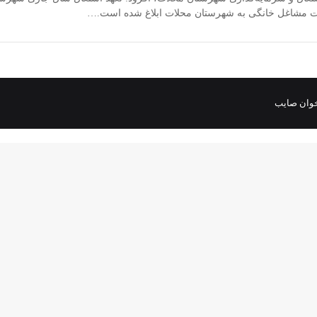
وان صایب