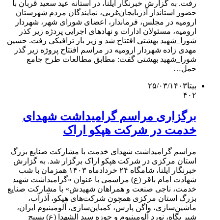
رفت. به گزارش خبرنگار ایلنا، در آستانه عید سعید قربان با
حضور استاندار آذربایجان‌غربی، نمایندگان مردم شهرستان
ارومیه در مجلس، فرماندار، اعضای شورای شهر، شهردار
ارومیه، مسئولان ادارات و نهادهای اجرایی پردژه زیر کذر
شورا_شهید بهشتی افتتاح شد و زیر بار ترافیکی رفت. حسین
مهدی زاده شهردار ارومیه در مراسم افتتاح پروژه زیر گذر
شورا_شهید بهشتی گفت: مطابق مطالعات طرح جامع
حمل…
بیتا
۲۵/۰۳/۱۴۰۳
۴۰۲
برگزاری مراسم گرامیداشت شهدای
خدمت در شرکت هپکو اراک
مراسم گرامیداشت شهدای خدمت با مشارکت صنایع بزرگ
استان مرکزی در شرکت هپکو اراک برگزار شد. به گزارش
خبرنگار ایلنا، شامگاه ۲۴ خردادماه ۱۴۰۳ همزمان با شب
شهادت امام باقر (ع) مراسمی با عنوان «گرامیداشت شهید
خدمت، ناجی صنعت و همراهان شهیدش» با مشارکت صنایع
بزرگ استان مرکزی همچون شرکت‌های هپکو، آذرآب،
ماشین‌سازی، واگن پارس، کمباین‌سازی، آلومینیوم ایران،
شیر پگاه، نورد آلومینیوم و حوزه سید الشهدا (ع) بسیج