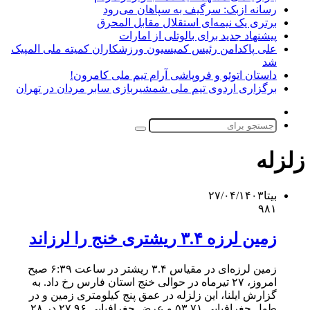
رسانه ازبک: سرگیف به سپاهان می‌رود
برتری یک نیمه‌ای استقلال مقابل المحرق
پیشنهاد جدید برای بالوتلی از امارات
علی پاکدامن رئیس کمیسیون ورزشکاران کمیته ملی المپیک
شد
داستان اتوئو و فروپاشی آرام تیم ملی کامرون!
برگزاری اردوی تیم ملی شمشیربازی سابر مردان در تهران
تغییر
پوسته
جستجو
برای
زلزله
بیتا
۲۷/۰۴/۱۴۰۳
۹۸۱
زمین لرزه‌ ۳.۴ ریشتری خنج را لرزاند
زمین لرزه‌ای در مقیاس ۳.۴ ریشتر در ساعت ۶:۳۹ صبح
امروز، ۲۷ تیرماه در حوالی خنج استان فارس رخ داد. به
گزارش ایلنا، این زلزله در عمق پنج کیلومتری زمین و در
طول جغرافیایی ۵۳.۷۱ و عرض جغرافیایی ۲۷.۹۶ در ۲۸