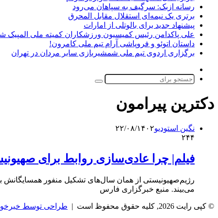
رسانه ازبک: سرگیف به سپاهان می‌رود
برتری یک نیمه‌ای استقلال مقابل المحرق
پیشنهاد جدید برای بالوتلی از امارات
علی پاکدامن رئیس کمیسیون ورزشکاران کمیته ملی المپیک ش
داستان اتوئو و فروپاشی آرام تیم ملی کامرون!
برگزاری اردوی تیم ملی شمشیربازی سابر مردان در تهران
تغییر
پوسته
جستجو
برای
دکترین پیرامون
نگین استودیو
۲۲/۰۸/۱۴۰۲
۲۴۴
فیلم| چرا عادی‌سازی روابط برای صهیون
رژیم‌صهیونیستی از همان سال‌های تشکیل منفور همسایگانش بود. 
می‌بیند. منبع خبرگزاری فارس
© کپی رایت 2026, کلیه حقوق محفوظ است |
طراحی توسط خبرخوا
دکمه