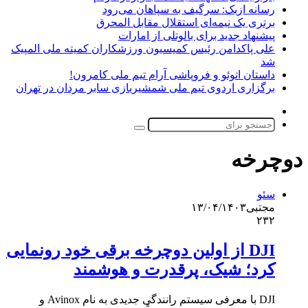
رسانه ازبک: سرگیف به سپاهان می‌رود
برتری یک نیمه‌ای استقلال مقابل المحرق
پیشنهاد جدید برای بالوتلی از امارات
علی پاکدامن رئیس کمیسیون ورزشکاران کمیته ملی المپیک
شد
داستان اتوئو و فروپاشی آرام تیم ملی کامرون!
برگزاری اردوی تیم ملی شمشیربازی سابر مردان در تهران
تغییر
پوسته
جستجو
برای
دوچرخه
سئو
مجتبی
۱۳/۰۴/۱۴۰۳
۲۳۲
DJI از اولین دوچرخه برقی خود رونمایی
کرد؛ شیک، پرقدرت و هوشمند
DJI با معرفی سیستم رانندگی جدیدی به نام Avinox و