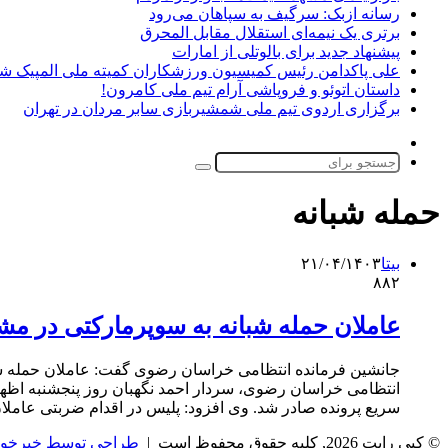
رسانه ازبک: سرگیف به سپاهان می‌رود
برتری یک نیمه‌ای استقلال مقابل المحرق
پیشنهاد جدید برای بالوتلی از امارات
علی پاکدامن رئیس کمیسیون ورزشکاران کمیته ملی المپیک ش
داستان اتوئو و فروپاشی آرام تیم ملی کامرون!
برگزاری اردوی تیم ملی شمشیربازی سابر مردان در تهران
تغییر
پوسته
جستجو
برای
حمله شبانه
بیتا
۲۱/۰۴/۱۴۰۳
۸۸۲
عاملان حمله شبانه به سوپرمارکتی در مش
جانشین فرمانده انتظامی خراسان رضوی گفت: عاملان حمله شبا
انتظامی خراسان رضوی، ‌سردار احمد نگهبان روز پنجشنبه اظهار
سریع پرونده صادر شد. وی افزود: پلیس در اقدام ضربتی عاملا
© کپی رایت 2026, کلیه حقوق محفوظ است |
طراحی توسط خبرخوا