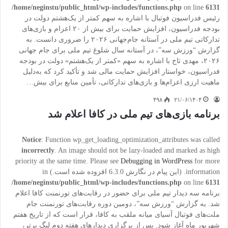
/home/neginstu/public_html/wp-includes/functions.php
on line
6131
رئیس فدراسیون فوتبال با اشاره به سهم کمتر از یک‌هشتم دولت در
بودجه فدراسیون، افزایش حمایت برای بیش از ۲۰ اعزام و بازی‌های
تدارکاتی تیم ملی در آستانه جام‌جهانی ۲۰۲۶ را ضروری دانست. به
گزارش “ورزش سه”، در آستانه سال شلوغ تیم ملی برای جام جهانی
۲۰۲۶، مهدی تاج با اشاره به سهم «کمتر از یک‌هشتم» دولت در بودجه
فدراسیون، خواستار افزایش حمایت مالی شد و تأکید کرد که به‌دلیل
ماهیت ارزی اعزام‌ها و بازی‌های تدارکاتی، تأمین منابع برای بیش…
۴۹۸
۲۱/۰۶/۱۴۰۴
برنامه بازی‌های تیم ملی در کافا اعلام شد
Notice
: Function wp_get_loading_optimization_attributes was called
incorrectly
. An image should not be lazy-loaded and marked as high
priority at the same time. Please see
Debugging in WordPress
for more
information. (این پیام در نگارش 6.3.0 افزوده شده است.) in
/home/neginstu/public_html/wp-includes/functions.php
on line
6131
برنامه سه دیدار تیم ملی برای حضور در رقابت‌های تورنمنت کافا اعلام
شد. به گزارش “ورزش سه”، دومین دوره رقابت‌های تورنمنت جام
ملت‌های فوتبال آسیای میانه ملقب به کافا، قرار است که از تاریخ هفتم
شهریور ماه آغاز شود. پس از برگزاری دیدارهای هفته دوم لیگ برتر،