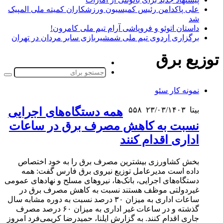
علی پاکدامن رئیس کمیسیون ورزشکاران کمیته ملی المپیک
شد
داستان اتوئو و فروپاشی آرام تیم ملی کامرون!
برگزاری اردوی تیم ملی شمشیربازی سابر مردان در تهران
توزیع برق
تغییر
پوسته
جست
دکمه
برا
نمونه کار سئو
بازگشت
به
بیتا
۲۳/۰۳/۱۴۰۳
۵۵۸
همه دستگاه‌های اجرایی
بالا
نسبت به کاهش مصرف برق در ساعات
اداری اقدام کنند
بخش کشاورزی بیشترین مصرف برق را به خود اختصاص
داده است مدیرعامل توزیع نیروی برق فارس گفت: همه
دستگاه‌های اجرایی، بانک‌ها، نیروهای مسلح و نهادهای عمومی
غیردولتی موظف هستند نسبت به کاهش مصرف برق در
ساعات اداری به میزان ۳۰ درصد نسبت به دوره مشابه سال
گذشته و در ساعات غیر اداری به میزان ۶۰ درصد مصرف
جاری اقدام کنند. به گزارش ایلنا، حمیدرضا کریمی‌فرد امروز