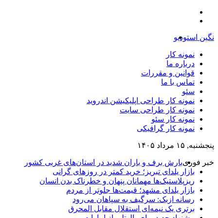
منو
تغییر
پوسته
نگین استودیو
جستجو
برای
نمونه کار
درباره ما
قوانین و مقررات
تماس با ما
سئو
نمونه کار طراحی اپلیکیشن اندروید
نمونه کار طراحی سایت
نمونه کار سئو
نمونه کار گرافیکی
پنجشنبه, ۱۵ مرداد ۱۴۰۵
خبر فوری
بارش برف و باران شدید در استان‌های غربی کشور
بازار یلدای تبریز؛ خرید کمتر در روزهای گرانی
ریزپلاستیک‌ها مهمانان پنهان و خطرناک بدن انسان
بازار یلدای مشهد؛ قیمت‌ها جلوتر از مردم
رسانه ازبک: سرگیف به سپاهان می‌رود
برتری یک نیمه‌ای استقلال مقابل المحرق
پیشنهاد جدید برای بالوتلی از امارات