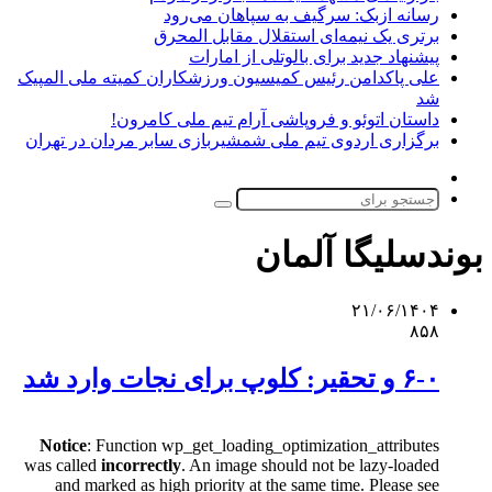
رسانه ازبک: سرگیف به سپاهان می‌رود
برتری یک نیمه‌ای استقلال مقابل المحرق
پیشنهاد جدید برای بالوتلی از امارات
علی پاکدامن رئیس کمیسیون ورزشکاران کمیته ملی المپیک
شد
داستان اتوئو و فروپاشی آرام تیم ملی کامرون!
برگزاری اردوی تیم ملی شمشیربازی سابر مردان در تهران
تغییر
پوسته
جستجو
برای
بوندسلیگا آلمان
۲۱/۰۶/۱۴۰۴
۸۵۸
۶-۰ و تحقیر: کلوپ برای نجات وارد شد
Notice
: Function wp_get_loading_optimization_attributes
was called
incorrectly
. An image should not be lazy-loaded
and marked as high priority at the same time. Please see