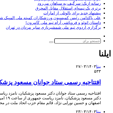
رسانه ازبک: سرگیف به سپاهان می‌رود
برتری یک نیمه‌ای استقلال مقابل المحرق
پیشنهاد جدید برای بالوتلی از امارات
علی پاکدامن رئیس کمیسیون ورزشکاران کمیته ملی المپیک ش
داستان اتوئو و فروپاشی آرام تیم ملی کامرون!
برگزاری اردوی تیم ملی شمشیربازی سابر مردان در تهران
تغییر
پوسته
جستجو
برای
ایلنا
بیتا
۲۷/۰۳/۱۴۰۳
۵۳۳
افتتاحیه رسمی ستاد جوانان مسعود پزشک
افتتاحیه رسمی ستاد جوانان دکتر مسعود پزشکیان، نامزد ریاست
اصفهان و حسین نورایی نژاد، قائم مقام حزب اتحاد ملت در محل این ستاد
بیتا
۲۳/۰۳/۱۴۰۳