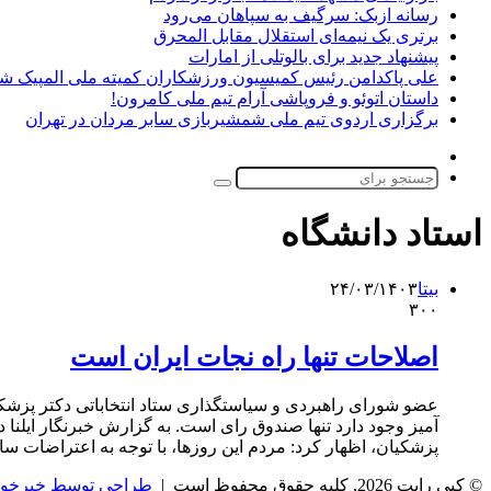
رسانه ازبک: سرگیف به سپاهان می‌رود
برتری یک نیمه‌ای استقلال مقابل المحرق
پیشنهاد جدید برای بالوتلی از امارات
علی پاکدامن رئیس کمیسیون ورزشکاران کمیته ملی المپیک ش
داستان اتوئو و فروپاشی آرام تیم ملی کامرون!
برگزاری اردوی تیم ملی شمشیربازی سابر مردان در تهران
تغییر
پوسته
جستجو
برای
استاد دانشگاه
بیتا
۲۴/۰۳/۱۴۰۳
۳۰۰
اصلاحات تنها راه نجات ایران است
عضو شورای راهبردی و سیاستگذاری ستاد انتخاباتی دکتر پزشکی
پزشکیان، اظهار کرد: مردم این روزها، با توجه به اعتراضات سال ۱۳۹۸ و اعتراضات جنبش زن زندگی آزادی، نگاه خوشبینانه‌ای
© کپی رایت 2026, کلیه حقوق محفوظ است |
طراحی توسط خبرخوا