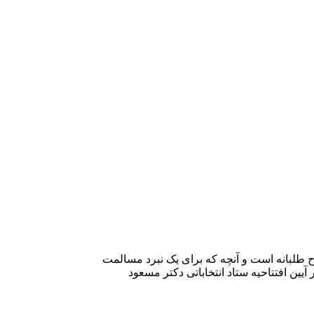
ح طلبانه است و آنچه که برای یک نبرد مسالمت
د دارد تنها صندوق رای است. به گزارش خبرنگار ایلنا در قزوین، فرهاد درویشی شامگاه روز چهارشنبه ۲۳ خرداد ماه ۱۴۰۳ در آیین افتتاحیه ستاد انتخاباتی دکتر مسعود