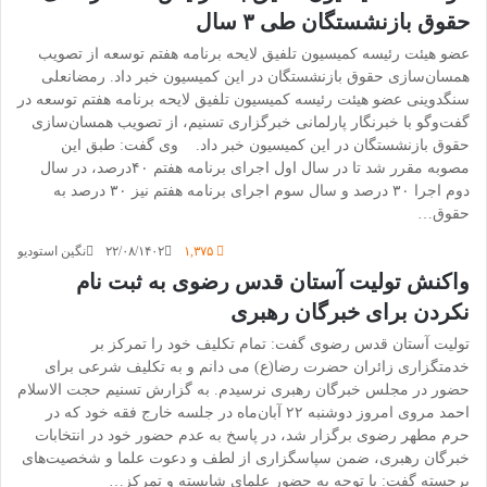
حقوق بازنشستگان طی ۳ سال
عضو هیئت رئیسه کمیسیون تلفیق لایحه برنامه هفتم توسعه از تصویب
همسان‌سازی حقوق بازنشستگان در این کمیسیون خبر داد. رمضانعلی
سنگدوینی عضو هیئت رئیسه کمیسیون تلفیق لایحه برنامه هفتم توسعه در
گفت‌وگو با خبرنگار پارلمانی خبرگزاری تسنیم، از تصویب همسان‌سازی
حقوق بازنشستگان در این کمیسیون خبر داد. وی گفت: طبق این
مصوبه مقرر شد تا در سال اول اجرای برنامه هفتم ۴۰درصد،‌ در سال
دوم اجرا ۳۰ درصد و سال سوم اجرای برنامه هفتم نیز ۳۰ درصد به
حقوق…
۱,۳۷۵
۲۲/۰۸/۱۴۰۲
نگین استودیو
واکنش تولیت آستان قدس رضوی به ثبت نام
نکردن برای خبرگان رهبری
تولیت آستان قدس رضوی گفت: تمام تکلیف خود را تمرکز بر
خدمتگزاری زائران حضرت رضا(ع) می دانم و به تکلیف شرعی برای
حضور در مجلس خبرگان رهبری نرسیدم. به گزارش تسنیم حجت الاسلام
احمد مروی امروز دوشنبه ۲۲ آبان‌ماه در جلسه خارج فقه خود که در
حرم مطهر رضوی برگزار شد، در پاسخ به عدم حضور خود در انتخابات
خبرگان رهبری، ضمن سپاسگزاری از لطف و دعوت علما و شخصیت‌های
برجسته گفت: با توجه به حضور علمای شایسته و تمرکز…