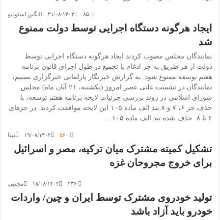
۸۵
۲۱/۰۸/۱۴۰۲
نگین استودیو
ایجاد هرگونه دستگاه اجرایی توسط دولت ممنوع
شد
نمایندگان مجلس مصوب کردند ایجاد هرگونه دستگاه اجرایی توسط
دولت از هر طریق به جز ادغام یا تجمیع در طول اجرای قانون برنامه
هفتم توسعه ممنوع شود. به گزارش خبرنگار پارلمانی خبرگزاری تسنیم،
نمایندگان در نشست علنی عصر امروز (یکشنبه، ۲۱ آبان ماه) مجلس
شورای اسلامی در روند بررسی جزئیات لایحه برنامه هفتم توسعه، با
حذف جز ۶، ۷ و ۸ بند الف ماده ۱۰۵ این لایحه موافقت کردند. در جزهای
۶ تا ۸ حذف شده بند الف ماده ۱۰۵…
۵۶۰
۱۹/۰۸/۱۴۰۲
بیتا
تشکیل کمیته مشترک میان ترکیه، مصر و اسرائیل
برای خروج مجروحان غزه
۲۳۶
۱۸/۰۸/۱۴۰۲
مجتبی
تولید خودروی مشترک توسط ایران و چین/ واردات
خودرو باید آزاد باشد